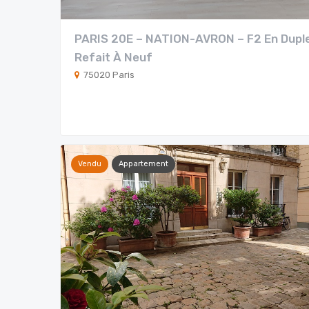
PARIS 20E – NATION-AVRON – F2 En Dupl
Refait À Neuf
75020 Paris
Vendu
Appartement