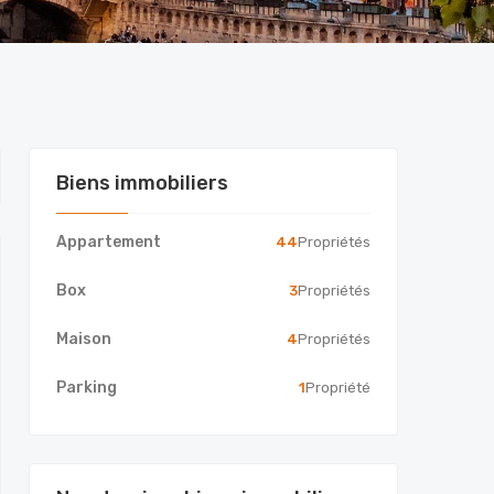
Biens immobiliers
Appartement
44
Propriétés
Box
3
Propriétés
Maison
4
Propriétés
Parking
1
Propriété