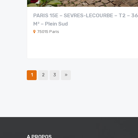
PARIS 15E – SEVRES-LECOURBE – T2 – 36
M² – Plein Sud
75015 Paris
1
2
3
»
A PROPOS