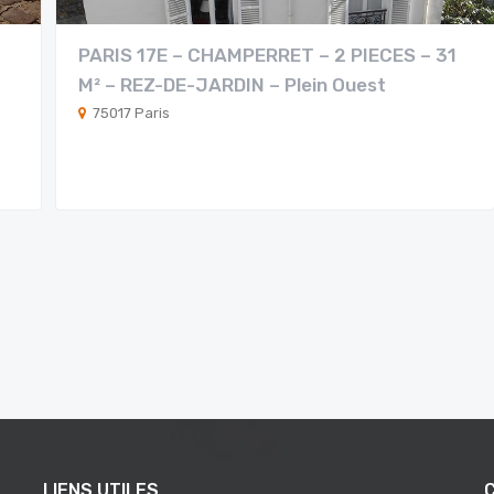
PARIS 17E – CHAMPERRET – 2 PIECES – 31
M² – REZ-DE-JARDIN – Plein Ouest
75017 Paris
LIENS UTILES