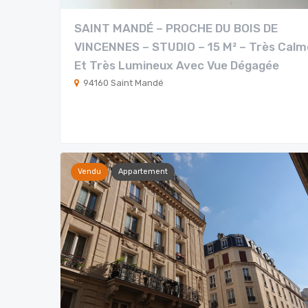
SAINT MANDÉ – PROCHE DU BOIS DE
VINCENNES – STUDIO – 15 M² – Très Calm
Et Très Lumineux Avec Vue Dégagée
94160 Saint Mandé
Vendu
Appartement