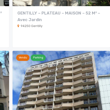
²
GENTILLY – PLATEAU – MAISON – 52 M² –
Avec Jardin
94250 Gentilly
Vendu
Parking