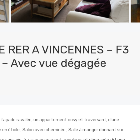
 RER A VINCENNES – F3
– Avec vue dégagée
 façade ravalée, un appartement cosy et traversant, d'une
e en étoile ; Salon avec cheminée ; Salle à manger donnant sur
e sans vis-à-vis avec parquet, moulures et cheminée ; Et une